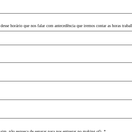
 desse horário que nos falar com antecedência que iremos contar as horas trabal
 sim, não esqueça de separar para nos entregar no making of). *